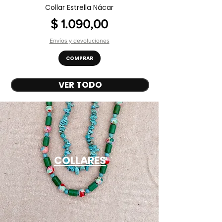
Collar Estrella Nácar
Precio
$ 1.090,00
Envíos y devoluciones
COMPRAR
VER TODO
COLLARES